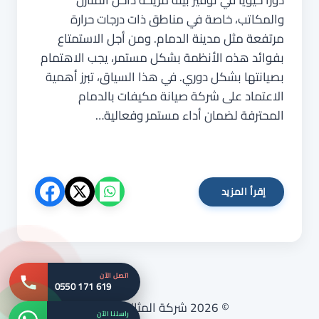
دورًا حيويًا في توفير بيئة مريحة داخل المنازل
والمكاتب، خاصة في مناطق ذات درجات حرارة
مرتفعة مثل مدينة الدمام. ومن أجل الاستمتاع
بفوائد هذه الأنظمة بشكل مستمر، يجب الاهتمام
بصيانتها بشكل دوري. في هذا السياق، تبرز أهمية
الاعتماد على شركة صيانة مكيفات بالدمام
المحترفة لضمان أداء مستمر وفعالية…
شركة
إقرأ المزيد
صيانة
مكيفات
بالدمام
0550171619
فحص
اتصل الآن
وصيانة
0550 171 619
وتنظيف
© 2026 شركة المثالية اسود
المكيفات
راسلنا الآن