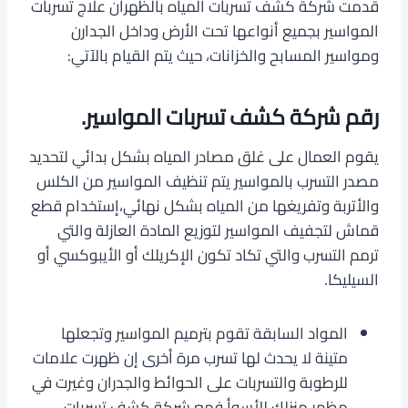
قدمت شركة كشف تسربات المياه بالظهران علاج تسربات
المواسير بجميع أنواعها تحت الأرض وداخل الجدارن
ومواسير المسابح والخزانات، حيث يتم القيام بالآتي:
رقم شركة كشف تسربات المواسير.
يقوم العمال على غلق مصادر المياه بشكل بدائي لتحديد
مصدر التسرب بالمواسير يتم تنظيف المواسير من الكلس
والأتربة وتفريغها من المياه بشكل نهائي،إستخدام قطع
قماش لتجفيف المواسير لتوزيع المادة العازلة والتي
ترمم التسرب والتي تكاد تكون الإكريلك أو الأيبوكسي أو
السيليكا.
المواد السابقة تقوم بترميم المواسير وتجعلها
متينة لا يحدث لها تسرب مرة أخرى إن ظهرت علامات
للرطوبة والتسربات على الحوائط والجدران وغيرت في
مظهر منزلك للأسوأ فمع شركة كشف تسربات