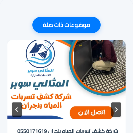
موضوعات ذات صلة
شركة كشف تسربات المياه بنجران 0550171619