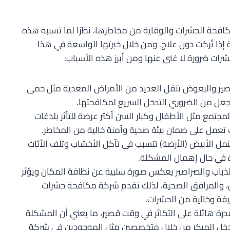
ة الحشرات والوقاية من مخاطرها، نظرًا لما تسببه هذه
ة إذا تُركت دون علاج. ومن خلال خبرتها الواسعة في هذا
رات ضرورة لا غنى عنها ومن أبرز هذه الأسباب:
صير والبعوض تنقل العديد من الأمراض المعدية مثل حمى
ا يجعل من الضروري التدخل السريع لمكافحتها.
جتمع مثل الأطفال وكبار السن أكثر عرضة للتأثر بلدغات
تعمل على ضمان بيئة صحية وآمنة خالية من المخاطر.
مل الأبيض (الأرضة) تتسبب في تآكل الأخشاب وتلف الأثاث
ة في حال إهمال المشكلة.
لذباب والصراصير يعكس صورة سلبية عن نظافة المكان ويؤثر
، والمرافق الصحية، لذلك تقدم شركة مكافحة حشرات
يفة وخالية من الحشرات.
رة هائلة على التكاثر في وقت قصير، ما يعني أن المشكلة
لتدخل المبكر من خلال متخصصين مثل الموجودين في شركة