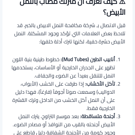
⚠️ كيف تعرف أن منزلك مصاب بالنمل
الأبيض؟
قبل الاتصال بـ شركة مكافحة النمل الابيض بالخبر، قد
تلاحظ بعض العلامات التي تؤكد وجود المشكلة. النمل
الأبيض حشرة خفية، لكنها تترك أدلة خلفها:
أنابيب الطين (Mud Tubes):
خطوط طينية بنية اللون
تظهر على الجدران الخارجية أو الأساسات، يستخدمها
النمل للتنقل بعيداً عن الضوء والجفاف.
تآكل الأخشاب:
إذا طرقت على الخشب (الأبواب،
الدواليب) وسمعت صوتاً أجوفاً (فارغاً)، فهذا دليل
على أن النمل أكل الخشب من الداخل وترك القشرة
الخارجية فقط.
أجنحة متساقطة:
بعد موسم التزاوج، يترك النمل
الأبيض أجنحته بالقرب من النوافذ أو مصادر الضوء.
وجود كومة من الأجنحة الشفافة دليل قاطع على