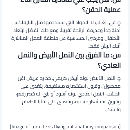
عملية الحقن؟
ج: في الغالب لا. المواد التي نستخدمها مثل البايفلكس
آمنة جداً وعديمة الرائحة تقريباً. ومع ذلك، نفضل ابتعاد
الأطفال ومرضى الحساسية عن منطقة العمل المباشرة
أثناء الرش فقط.
س: ما الفرق بين النمل الأبيض والنمل
العادي؟
ج: النمل الأبيض لونه أبيض كريمي، خصره عريض (غير
مفصول)، وقرون استشعاره مستقيمة. يتغذى على
الخشب. النمل العادي لونه أسود أو بني، له خصر رفيع،
وقرون استشعار منحنية، ويتغذى على بقايا الطعام
والسكر.
[Image of termite vs flying ant anatomy comparison]