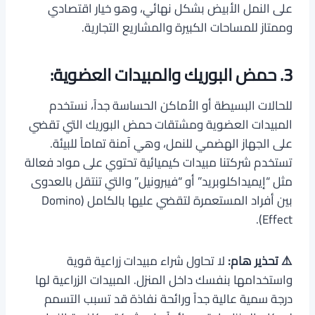
على النمل الأبيض بشكل نهائي، وهو خيار اقتصادي
وممتاز للمساحات الكبيرة والمشاريع التجارية.
3. حمض البوريك والمبيدات العضوية:
للحالات البسيطة أو الأماكن الحساسة جداً، نستخدم
المبيدات العضوية ومشتقات حمض البوريك التي تقضي
على الجهاز الهضمي للنمل، وهي آمنة تماماً للبيئة.
تستخدم شركتنا مبيدات كيميائية تحتوي على مواد فعالة
مثل “إيميداكلوبريد” أو “فيبرونيل” والتي تنتقل بالعدوى
بين أفراد المستعمرة لتقضي عليها بالكامل (Domino
Effect).
⚠️ تحذير هام:
لا تحاول شراء مبيدات زراعية قوية
واستخدامها بنفسك داخل المنزل. المبيدات الزراعية لها
درجة سمية عالية جداً ورائحة نفاذة قد تسبب التسمم