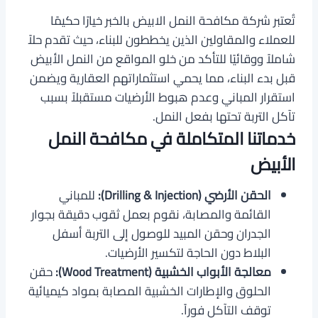
تُعتبر شركة مكافحة النمل الابيض بالخبر خيارًا حكيمًا
للعملاء والمقاولين الذين يخططون للبناء، حيث تقدم حلاً
شاملاً ووقائيًا للتأكد من خلو المواقع من النمل الأبيض
قبل بدء البناء، مما يحمي استثماراتهم العقارية ويضمن
استقرار المباني وعدم هبوط الأرضيات مستقبلاً بسبب
تآكل التربة تحتها بفعل النمل.
خدماتنا المتكاملة في مكافحة النمل
الأبيض
الحقن الأرضي (Drilling & Injection):
للمباني
القائمة والمصابة، نقوم بعمل ثقوب دقيقة بجوار
الجدران وحقن المبيد للوصول إلى التربة أسفل
البلاط دون الحاجة لتكسير الأرضيات.
معالجة الأبواب الخشبية (Wood Treatment):
حقن
الحلوق والإطارات الخشبية المصابة بمواد كيميائية
توقف التآكل فوراً.