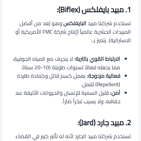
1. مبيد بايفلكس (Biflex):
تستخدم شركتنا مبيد
البايفلكس
وهو يُعد من أفضل
المبيدات الحشرية عالمياً (إنتاج شركة FMC الأمريكية أو
الاسترالية). يتميز بـ:
الارتباط القوي بالتربة:
لا ينجرف مع المياه الجوفية،
مما يجعله فعالاً لسنوات طويلة (10-20 سنة).
فعالية مزدوجة:
يعمل كسم قاتل وكمادة طاردة
(Repellent) للنمل.
آمن:
قليل السمية للإنسان والحيوانات الأليفة عند
جفافه، ولا يسبب تبخراً ضاراً.
2. مبيد جارد (Jard):
تستخدم شركتنا مبيد الجارد لأنه له تأثير كبير في القضاء