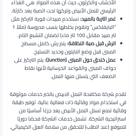
الأخشاب والكرتون، حيث أن هذه المواد هي الغذاء
الرئيسي للنمل الأبيض وتركها تحت الصبة يعد كارثة.
غمر التربة بالمبيد:
نستخدم مبيدات قوية التركيز مثل
“البايفلكس” ونقوم بخلطها بنسب مدروسة (مثلاً 1
لتر مبيد مقابل 100 لتر ماء) لضمان التشبع التام.
الرش قبل صبة النظافة:
يتم رش كامل مسطح
المبنى قبل وضع النايلون وحديد التسليح.
عمل خندق حول المبنى (Junction):
يتم التركيز على
حواف المبنى والقواعد الخرسانية لأنها نقاط
الضعف التي يتسلل منها النمل.
تقدم شركة مكافحة النمل الابيض بالخبر خدمات موثوقة
في استخدام مواد وقائية ذات فعالية عالية. توفير طبقة
وقائية تمنع تسلل النمل الأبيض يعد جزءًا أساسيًا من
استراتيجية الشركة. تشمل خدمات الشركة فحصًا دوريًا
للموقع (عند الطلب) للتحقق من سلامة العزل الكيميائي.